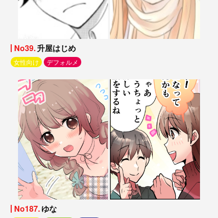
No39.
升屋はじめ
女性向け
デフォルメ
No187.
ゆな