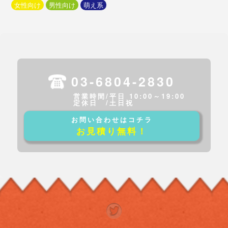
女性向け
男性向け
萌え系
03-6804-2830
営業時間/平日 10:00～19:00
定休日 /土日祝
お問い合わせはコチラ
お見積り無料！