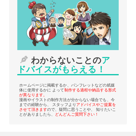
わからないことの
ア
ドバイスがもらえる！
ホームページに掲載するか、パンフレットなどの紙媒
体に使用するかに よって
制作する過程や納品する形式
が異なります。
漫画やイラストの制作方法が分からない場合でも、今
までの経験から、 スタッフより
アドバイスやご提案を
させて頂きます
ので、疑問に思うことや、 知りたいこ
とがありましたら、
どんどんご質問下さい！