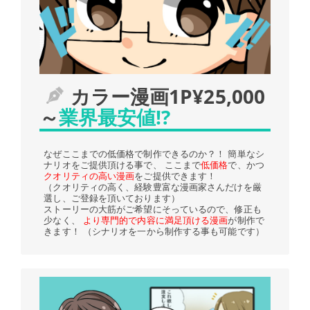
カラー漫画1P¥25,000
～
業界最安値!?
なぜここまでの低価格で制作できるのか？！ 簡単なシ
ナリオをご提供頂ける事で、 ここまで
低価格
で、かつ
クオリティの高い漫画
をご提供できます！
（クオリティの高く、経験豊富な漫画家さんだけを厳
選し、ご登録を頂いております）
ストーリーの大筋がご希望にそっているので、修正も
少なく、
より専門的で内容に満足頂ける漫画
が制作で
きます！ （シナリオを一から制作する事も可能です）