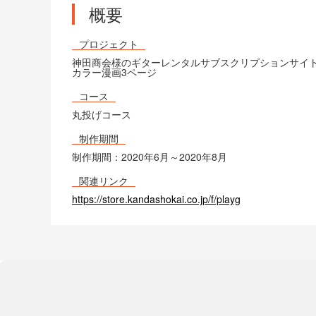
概要
プロジェクト
神田商会様のギターレンタルサブスクリプションサイトP
カラー漫画3ページ
コース
丸投げコース
制作期間
制作期間：2020年6月～2020年8月
関連リンク
https://store.kandashokai.co.jp/f/playg