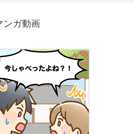
マンガ動画