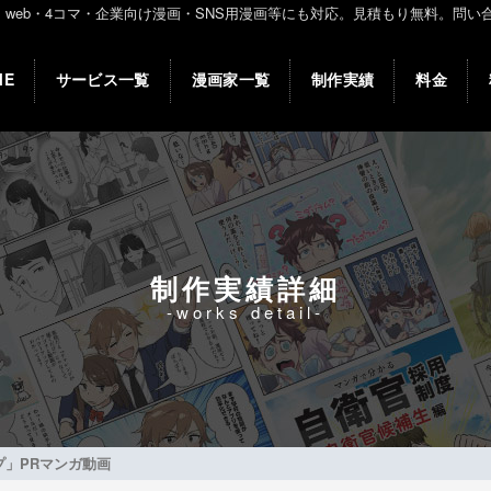
・4コマ・企業向け漫画・SNS用漫画等にも対応。見積もり無料。問い合わせ:03
ME
サービス一覧
漫画家一覧
制作実績
料金
制作実績詳細
-works detail-
」PRマンガ動画