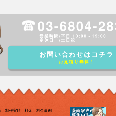
03-6804-28
営業時間/平日 10:00～19:00
定休日 /土日祝
お問い合わせはコチラ
お見積り無料！
覧
制作実績
料金
料金事例