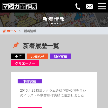
新着情報
-news-
ホーム
新着情報
新着履歴一覧
全て
お知らせ
制作実績
クリエーター
制作実績
2013.4.23劇団レクラム舎様演劇公演チラシ
のイラストを制作制作実績に追加しました