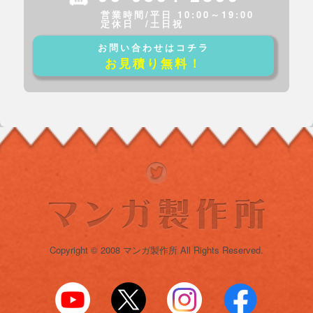
営業時間/平日 10:00～19:00
定休日 /土日祝
お問い合わせはコチラ
お見積り無料！
Copyright © 2008 マンガ製作所 All Rights Reserved.