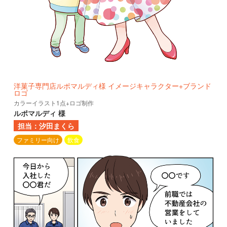
洋菓子専門店ルポマルディ様 イメージキャラクター+ブランド
ロゴ
カラーイラスト1点+ロゴ制作
ルポマルディ 様
担当：汐田まくら
ファミリー向け
飲食