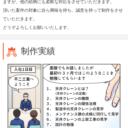
ますが、他の絵柄にも柔軟な対応をさせていただきます。
頂いた案件の対象に自ら興味を持ち、誠意を持って制作をさせ
ていただきます。
どうぞよろしくお願いいたします。
制作実績