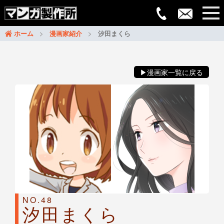
ホーム
漫画家紹介
汐田まくら
▶漫画家一覧に戻る
NO.48
汐田まくら