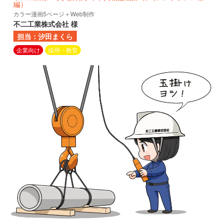
編）
カラー漫画5ページ＋Web制作
不二工業株式会社 様
担当：汐田まくら
企業向け
採用・教育