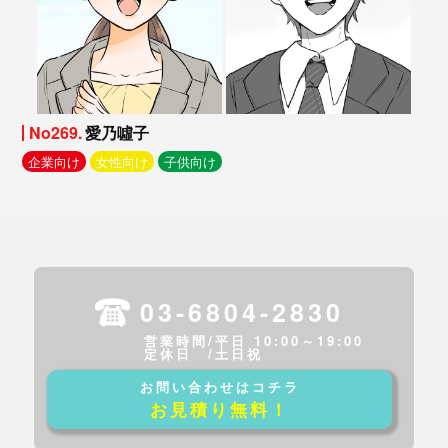
No269.
愛乃噓子
企業向け
女性向け
子供向け
03-6804-2830
営業時間/平日 10:00～19:00
定休日 /土日祝
お問い合わせはコチラ
お見積り無料！