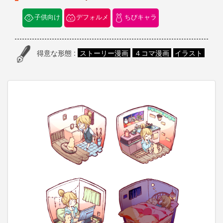
子供向け
デフォルメ
ちびキャラ
得意な形態 :
ストーリー漫画
４コマ漫画
イラスト