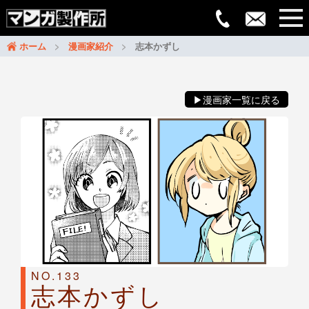
ホーム
漫画家紹介
志本かずし
▶漫画家一覧に戻る
NO.133
志本かずし