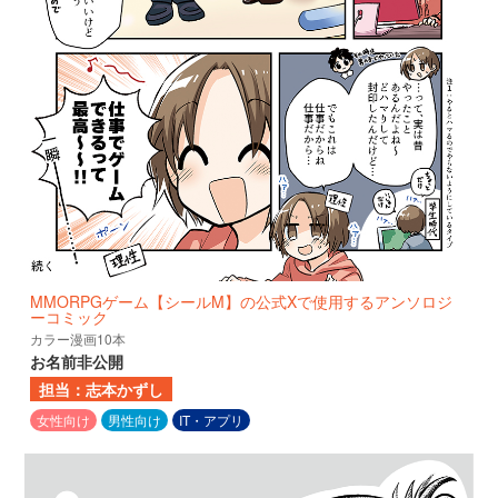
MMORPGゲーム【シールM】の公式Xで使用するアンソロジ
ーコミック
カラー漫画10本
お名前非公開
担当：志本かずし
女性向け
男性向け
IT・アプリ