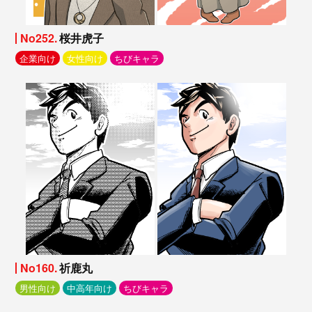
No252.
桜井虎子
企業向け
女性向け
ちびキャラ
No160.
祈鹿丸
男性向け
中高年向け
ちびキャラ