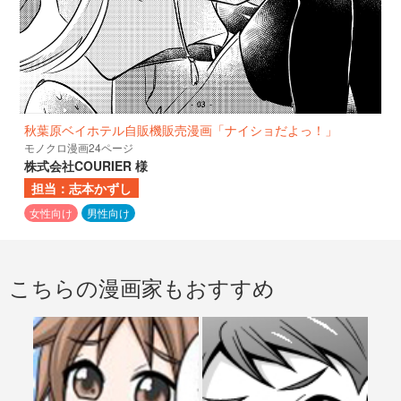
秋葉原ベイホテル自販機販売漫画「ナイショだよっ！」
モノクロ漫画24ページ
株式会社COURIER 様
担当：志本かずし
女性向け
男性向け
こちらの漫画家もおすすめ