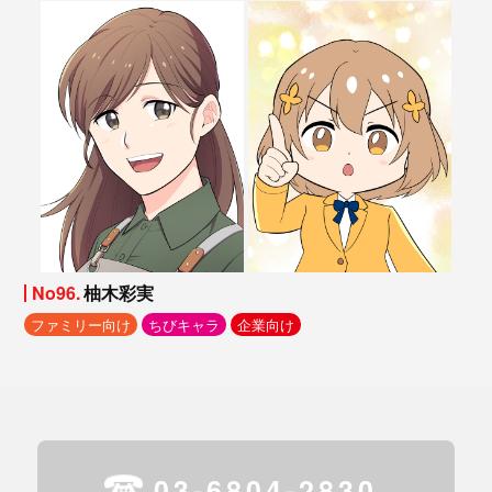
No96.
柚木彩実
ファミリー向け
ちびキャラ
企業向け
03-6804-2830