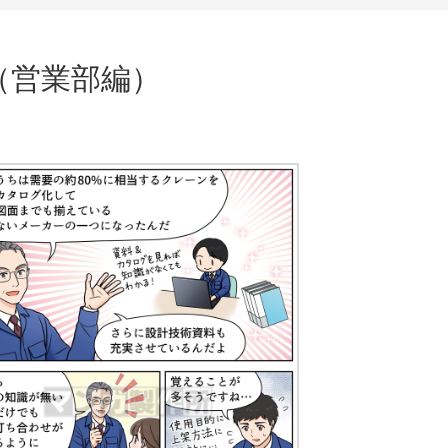
（営業部編）