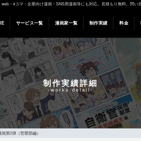
・4コマ・企業向け漫画・SNS用漫画等にも対応。見積もり無料。問い合わせ:03
ME
サービス一覧
漫画家一覧
制作実績
料金
制作実績詳細
-works detail-
漫画第2弾（営業部編）