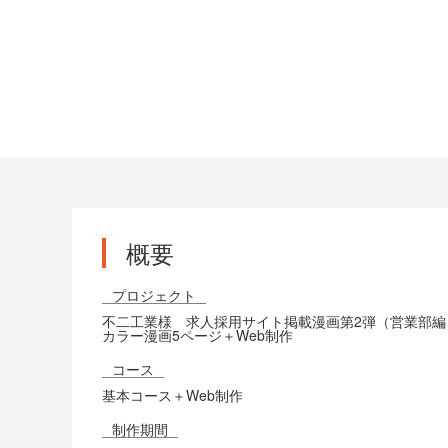
概要
プロジェクト
不二工業様 求人採用サイト掲載漫画第2弾（営業部編
カラー漫画5ページ＋Web制作
コース
基本コース＋Web制作
制作期間