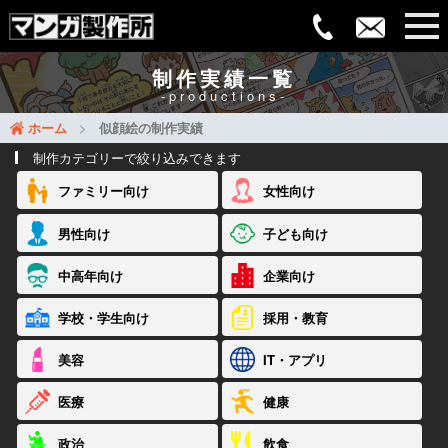
制作実績一覧
-productions-
ホーム
似顔絵の制作実績
制作カテゴリーで絞り込みできます
ファミリー向け
女性向け
男性向け
子ども向け
中高年向け
企業向け
学校・学生向け
採用・教育
美容
IT・アプリ
医療
健康
政治
飲食