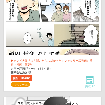
▶テレビ大阪『よう聞いたらスゴかった！ファミリー武勇伝』番
組内漫画 第2弾
カラー漫画17ページ（3ネタ分）
株式会社あお 様
担当：IKAKO
ファミリー向け
掲載HP