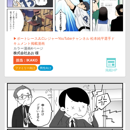
▶ボートレースJLCレジャーYouTubeチャンネル 松本純平選手ド
キュメント掲載漫画
カラー漫画4ページ
株式会社あお 様
担当：IKAKO
ファミリー向け
男性向け
掲載HP