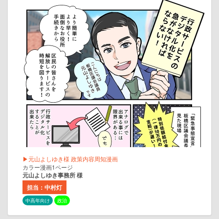
▶元山よしゆき様 政策内容周知漫画
カラー漫画1ページ
元山よしゆき事務所 様
担当：中村灯
中高年向け
政治