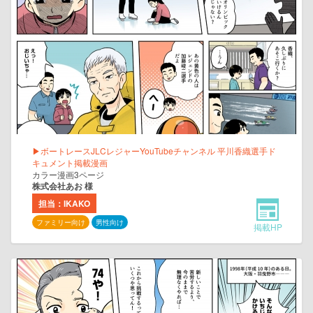
▶ボートレースJLCレジャーYouTubeチャンネル 平川香織選手ド
キュメント掲載漫画
カラー漫画3ページ
株式会社あお 様
担当：IKAKO
ファミリー向け
男性向け
掲載HP