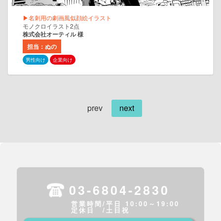
▶名刺用の劇画風似顔絵イラスト
モノクロイラスト2点
株式会社オーティル 様
担当：ぬの
男性向け
企業向け
prev
next
03-6804-2830
営業時間/平日 10:00～19:00
定休日 /土日祝