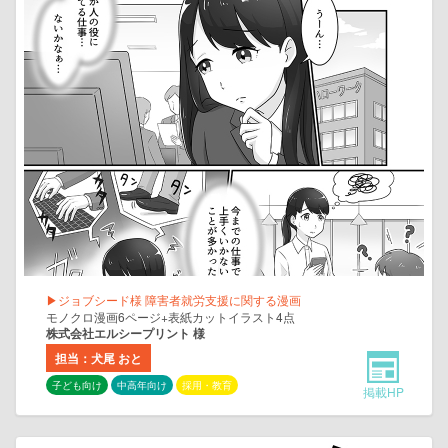
▶ジョブシード様 障害者就労支援に関する漫画
モノクロ漫画6ページ+表紙カットイラスト4点
株式会社エルシープリント 様
担当：犬尾 おと
子ども向け
中高年向け
採用・教育
掲載HP