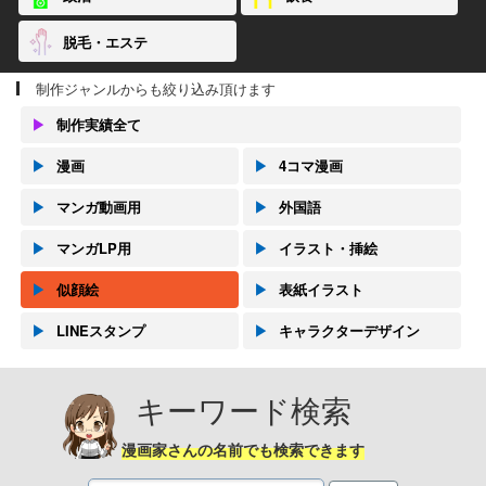
脱毛・エステ
制作ジャンルからも絞り込み頂けます
▶
制作実績全て
▶
漫画
▶
4コマ漫画
▶
マンガ動画用
▶
外国語
▶
マンガLP用
▶
イラスト・挿絵
▶
似顔絵
▶
表紙イラスト
▶
LINEスタンプ
▶
キャラクターデザイン
キーワード検索
漫画家さんの名前でも検索できます