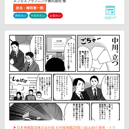
エフエヌプランニング株式会社 様
担当：柳田東一郎
男性向け
中高年向け
企業向け
掲載HP
▶日本車輌製造株式会社様 社内報掲載DX取り組み紹介漫画・イラ