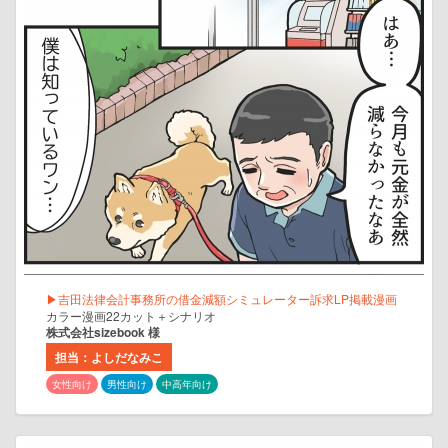
▶吉田法律会計事務所の借金減額シミュレーター訴求LP掲載漫画
カラー漫画22カット＋シナリオ
株式会社sizebook 様
担当：よしだなみこ
女性向け
男性向け
中高年向け