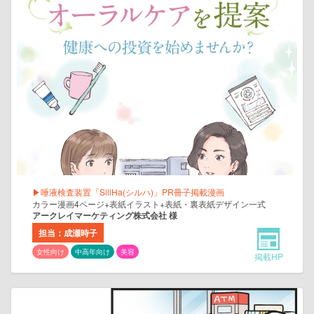
▶唾液検査装置「SillHa(シルハ)」PR冊子掲載漫画
カラー漫画4ページ+表紙イラスト+表紙・裏表紙デザイン一式
アークレイマーケティング株式会社 様
担当：成瀬時子
女性向け
中高年向け
美容
掲載HP