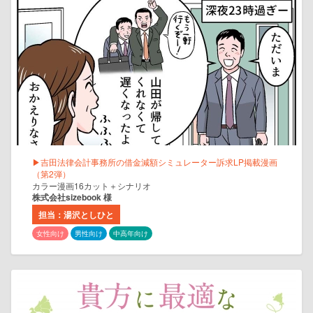
▶吉田法律会計事務所の借金減額シミュレーター訴求LP掲載漫画
（第2弾）
カラー漫画16カット＋シナリオ
株式会社sizebook 様
担当：湯沢としひと
女性向け
男性向け
中高年向け