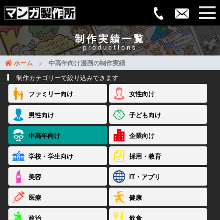
制作実績一覧
-productions-
ホーム
中高年向け漫画の制作実績
制作カテゴリーで絞り込みできます
ファミリー向け
女性向け
男性向け
子ども向け
中高年向け
企業向け
学校・学生向け
採用・教育
美容
IT・アプリ
医療
健康
政治
飲食