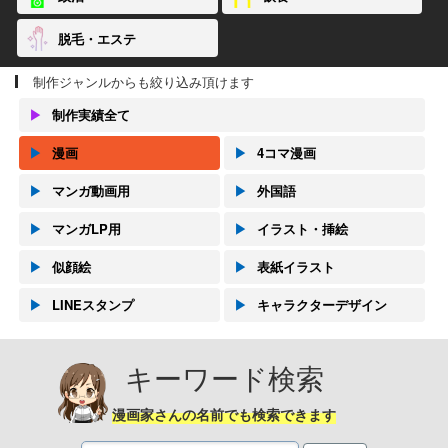
脱毛・エステ
制作ジャンルからも絞り込み頂けます
▶
制作実績全て
▶
漫画
▶
4コマ漫画
▶
マンガ動画用
▶
外国語
▶
マンガLP用
▶
イラスト・挿絵
▶
似顔絵
▶
表紙イラスト
▶
LINEスタンプ
▶
キャラクターデザイン
キーワード検索
漫画家さんの名前でも検索できます