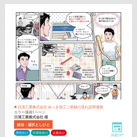
▶日清工業株式会社 めっき加工ご依頼の流れ説明漫画
カラー漫画1ページ
日清工業株式会社 様
担当：湯沢としひと
男性向け
中高年向け
企業向け
掲載HP