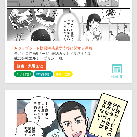
▶ジョブシード様 障害者就労支援に関する漫画
モノクロ漫画6ページ+表紙カットイラスト4点
株式会社エルシープリント 様
担当：犬尾 おと
子ども向け
中高年向け
採用・教育
掲載HP