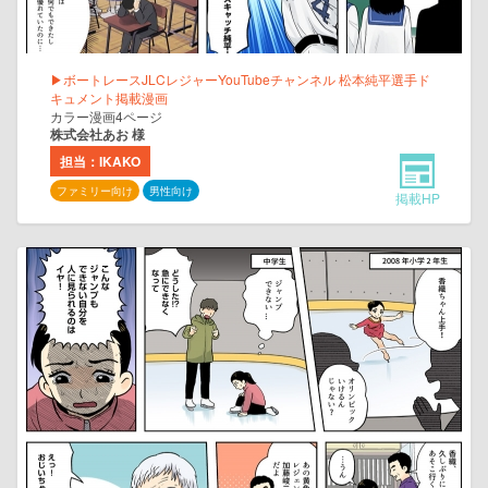
▶ボートレースJLCレジャーYouTubeチャンネル 松本純平選手ド
キュメント掲載漫画
カラー漫画4ページ
株式会社あお 様
担当：IKAKO
ファミリー向け
男性向け
掲載HP