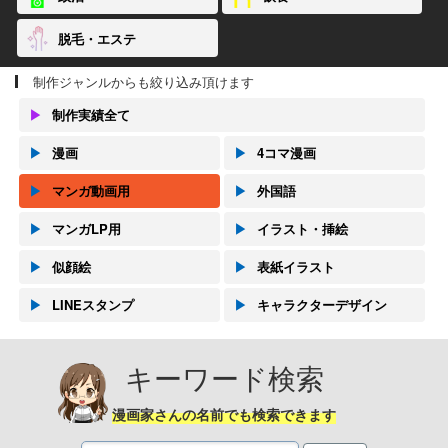
脱毛・エステ
制作ジャンルからも絞り込み頂けます
▶
制作実績全て
▶
漫画
▶
4コマ漫画
▶
マンガ動画用
▶
外国語
▶
マンガLP用
▶
イラスト・挿絵
▶
似顔絵
▶
表紙イラスト
▶
LINEスタンプ
▶
キャラクターデザイン
キーワード検索
漫画家さんの名前でも検索できます