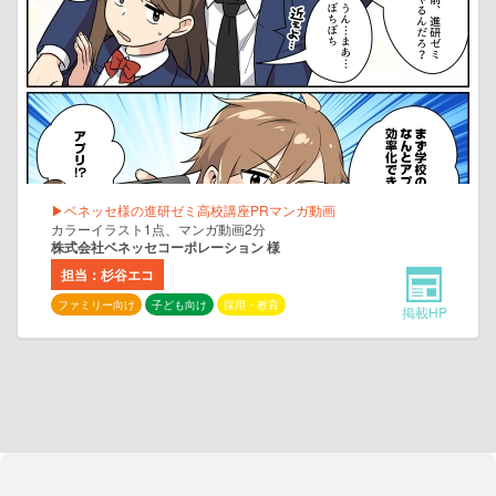
▶ベネッセ様の進研ゼミ高校講座PRマンガ動画
カラーイラスト1点、マンガ動画2分
株式会社ベネッセコーポレーション 様
担当：杉谷エコ
ファミリー向け
子ども向け
採用・教育
掲載HP