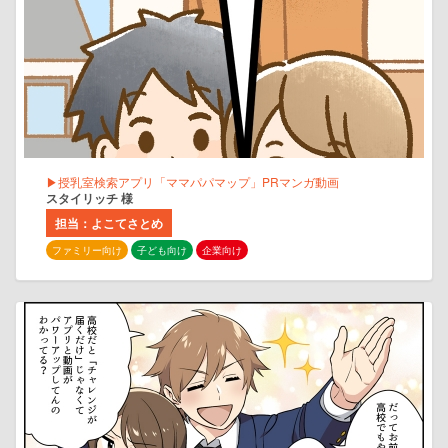
▶授乳室検索アプリ「ママパパマップ」PRマンガ動画
スタイリッチ 様
担当：よこてさとめ
ファミリー向け
子ども向け
企業向け