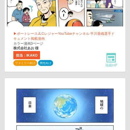
▶ボートレースJLCレジャーYouTubeチャンネル 平川香織選手ド
キュメント掲載漫画
カラー漫画3ページ
株式会社あお 様
担当：IKAKO
ファミリー向け
男性向け
掲載HP