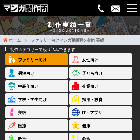
制作実績一覧
-productions-
ホーム
ファミリー向けマンガ動画用の制作実績
制作カテゴリーで絞り込みできます
ファミリー向け
女性向け
男性向け
子ども向け
中高年向け
企業向け
学校・学生向け
採用・教育
美容
IT・アプリ
医療
健康
政治
飲食