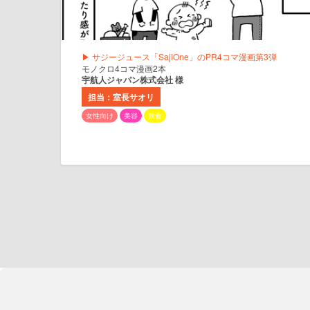
▶ サジージュース「SajiOne」のPR4コマ漫画第3弾
モノクロ4コマ漫画2本
宇航人ジャパン株式会社 様
担当：室長サオリ
女性向け
美容
飲食