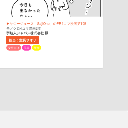
▶サジージュース「SajiOne」のPR4コマ漫画第1弾
モノクロ4コマ漫画2本
宇航人ジャパン株式会社 様
担当：室長サオリ
女性向け
美容
飲食