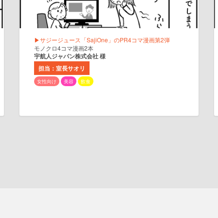
▶サジージュース「SajiOne」のPR4コマ漫画第2弾
モノクロ4コマ漫画2本
宇航人ジャパン株式会社 様
担当：室長サオリ
女性向け
美容
飲食