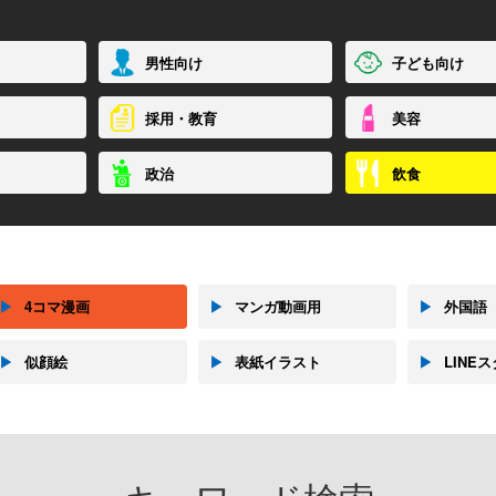
男性向け
子ども向け
採用・教育
美容
政治
飲食
▶
4コマ漫画
▶
マンガ動画用
▶
外国語
▶
似顔絵
▶
表紙イラスト
▶
LINE