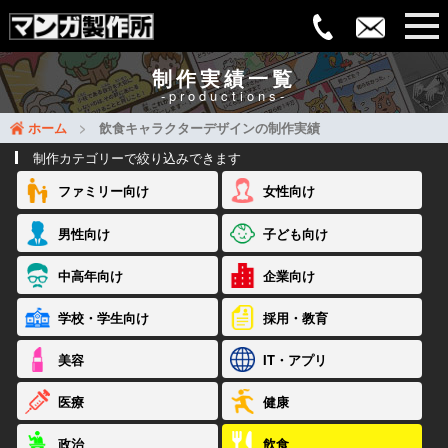
制作実績一覧
-productions-
ホーム
飲食キャラクターデザインの制作実績
制作カテゴリーで絞り込みできます
ファミリー向け
女性向け
男性向け
子ども向け
中高年向け
企業向け
学校・学生向け
採用・教育
美容
IT・アプリ
医療
健康
政治
飲食