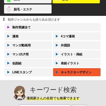
脱毛・エステ
制作ジャンルからも絞り込み頂けます
▶
制作実績全て
▶
漫画
▶
4コマ漫画
▶
マンガ動画用
▶
外国語
▶
マンガLP用
▶
イラスト・挿絵
▶
似顔絵
▶
表紙イラスト
▶
LINEスタンプ
▶
キャラクターデザイン
キーワード検索
漫画家さんの名前でも検索できます