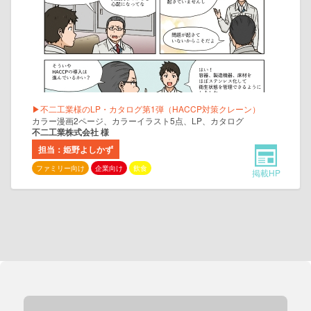
▶不二工業様のLP・カタログ第1弾（HACCP対策クレーン）
カラー漫画2ページ、カラーイラスト5点、LP、カタログ
不二工業株式会社 様
担当：姫野よしかず
ファミリー向け
企業向け
飲食
掲載HP