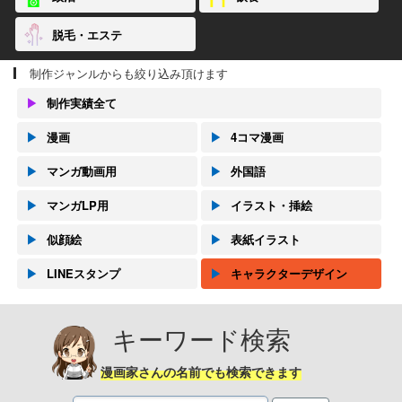
脱毛・エステ
制作ジャンルからも絞り込み頂けます
▶
制作実績全て
▶
漫画
▶
4コマ漫画
▶
マンガ動画用
▶
外国語
▶
マンガLP用
▶
イラスト・挿絵
▶
似顔絵
▶
表紙イラスト
▶
LINEスタンプ
▶
キャラクターデザイン
キーワード検索
漫画家さんの名前でも検索できます