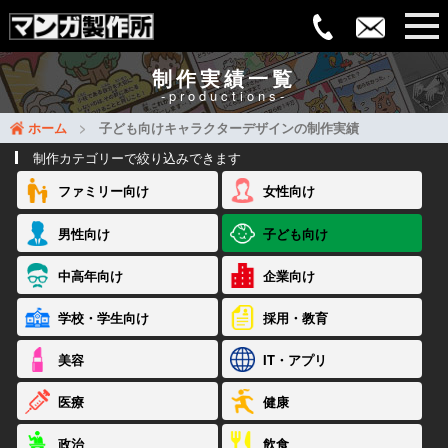
制作実績一覧
-productions-
ホーム
子ども向けキャラクターデザインの制作実績
制作カテゴリーで絞り込みできます
ファミリー向け
女性向け
男性向け
子ども向け
中高年向け
企業向け
学校・学生向け
採用・教育
美容
IT・アプリ
医療
健康
政治
飲食