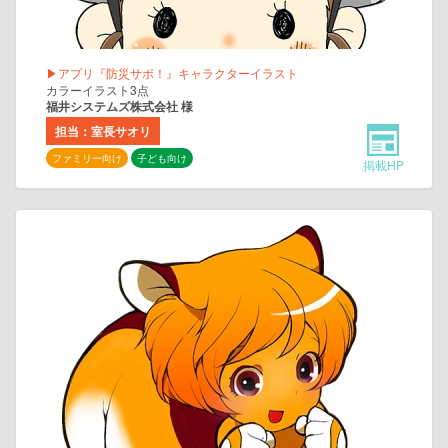
▶アプリ『防災サポ！』キャラクターイラスト
カラーイラスト3点
福井システムズ株式会社 様
担当：室長サオリ
ファミリー向け
子ども向け
掲載HP