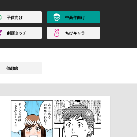
子供向け
中高年向け
劇画タッチ
ちびキャラ
似顔絵