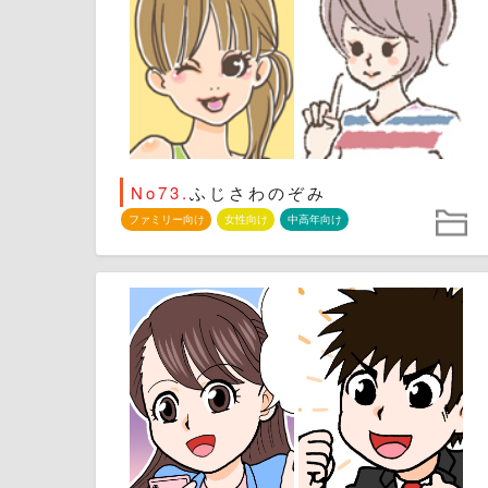
No73.
ふじさわのぞみ
ファミリー向け
女性向け
中高年向け