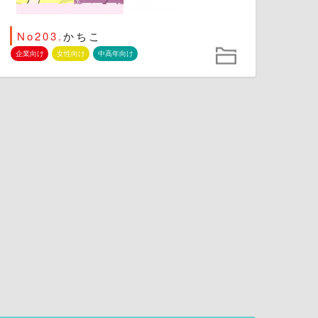
No203.
かちこ
企業向け
女性向け
中高年向け