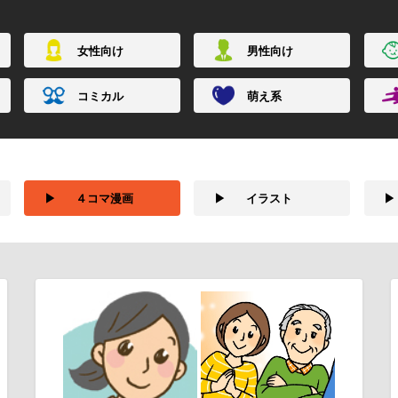
女性向け
男性向け
コミカル
萌え系
▶
４コマ漫画
▶
イラスト
▶