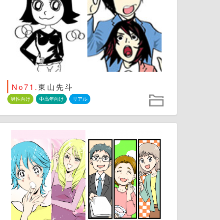
No71.
東山先斗
男性向け
中高年向け
リアル