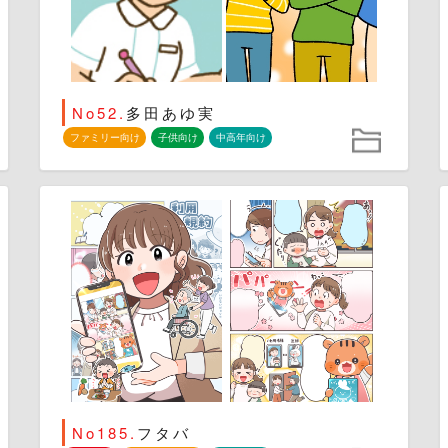
No52.
多田あゆ実
ファミリー向け
子供向け
中高年向け
No185.
フタバ