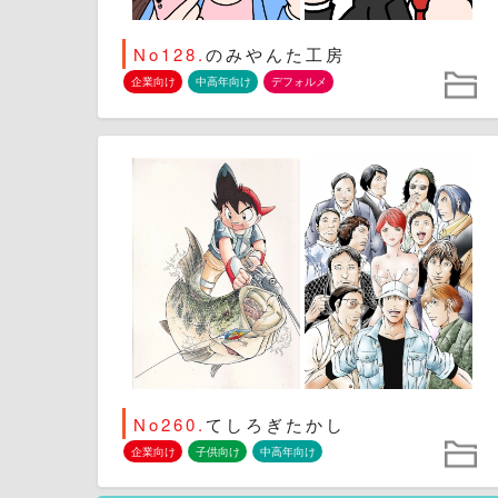
No128.
のみやんた工房
企業向け
中高年向け
デフォルメ
No260.
てしろぎたかし
企業向け
子供向け
中高年向け