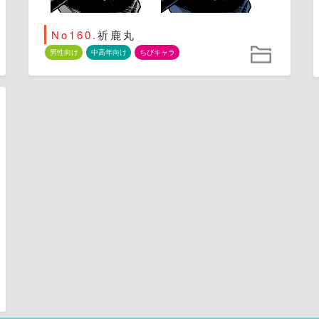
No160.
祈鹿丸
男性向け
中高年向け
ちびキャラ