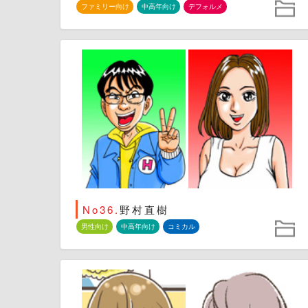
ファミリー向け
中高年向け
デフォルメ
No36.
野村直樹
男性向け
中高年向け
コミカル