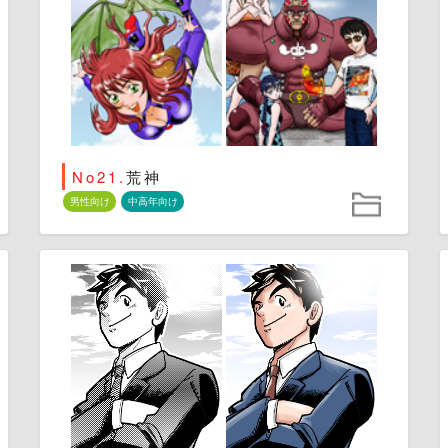
No21.
荒神
男性向け
中高年向け