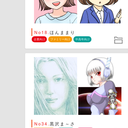
No18.
ほんままり
企業向け
ファミリー向け
中高年向け
No34.
黒沢ま～さ