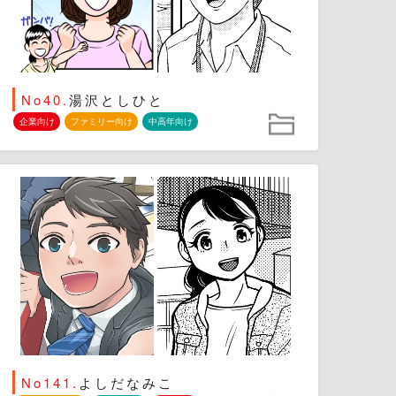
No40.
湯沢としひと
企業向け
ファミリー向け
中高年向け
No141.
よしだなみこ