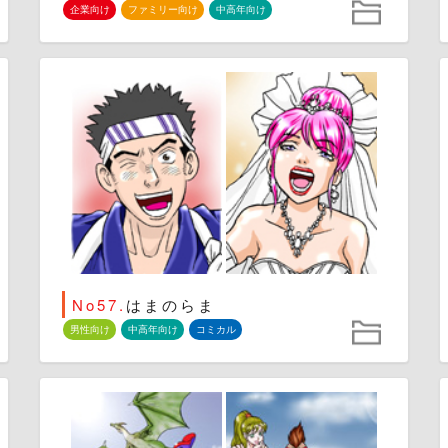
企業向け
ファミリー向け
中高年向け
No57.
はまのらま
男性向け
中高年向け
コミカル