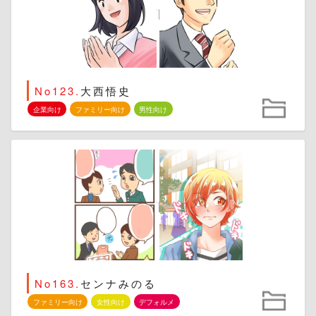
No123.
大西悟史
企業向け
ファミリー向け
男性向け
No163.
センナみのる
ファミリー向け
女性向け
デフォルメ