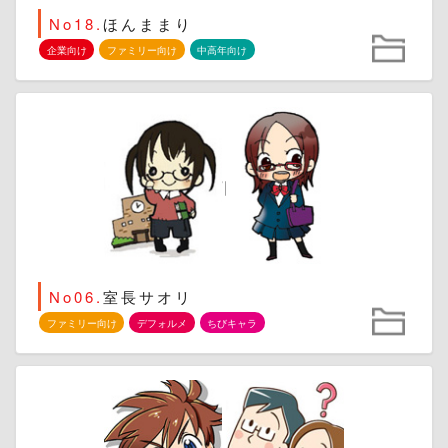
No18.
ほんままり
企業向け
ファミリー向け
中高年向け
No06.
室長サオリ
ファミリー向け
デフォルメ
ちびキャラ