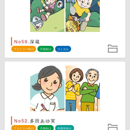
No59.
深蔵
ファミリー向け
子供向け
コミカル
No52.
多田あゆ実
ファミリー向け
子供向け
中高年向け