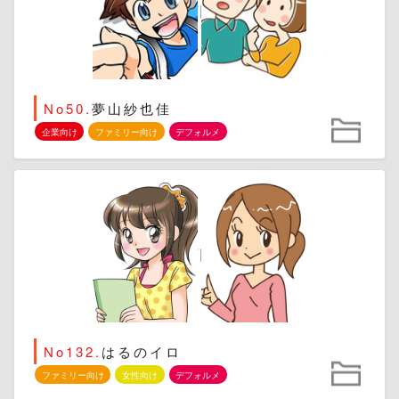
No50.
夢山紗也佳
企業向け
ファミリー向け
デフォルメ
No132.
はるのイロ
ファミリー向け
女性向け
デフォルメ