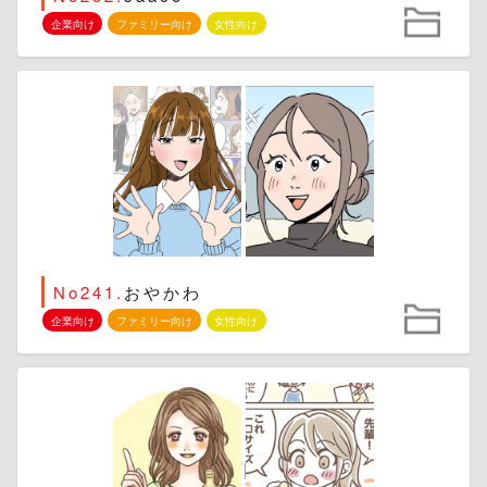
企業向け
ファミリー向け
女性向け
No241.
おやかわ
企業向け
ファミリー向け
女性向け