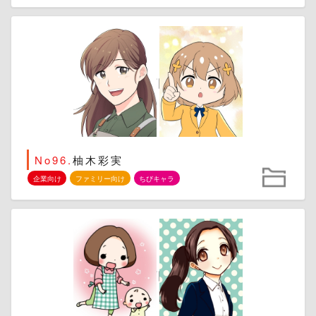
No96.
柚木彩実
企業向け
ファミリー向け
ちびキャラ