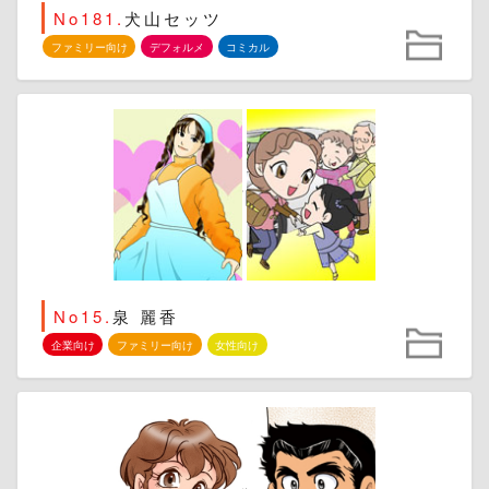
No181.
犬山セッツ
ファミリー向け
デフォルメ
コミカル
No15.
泉 麗香
企業向け
ファミリー向け
女性向け