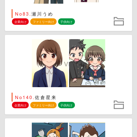
No83.
瀬川うめ
企業向け
ファミリー向け
子供向け
No140.
佐倉星来
企業向け
ファミリー向け
子供向け