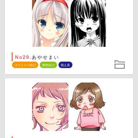
No29.
あやせまい
ファミリー向け
男性向け
萌え系