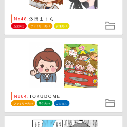
No48.
汐田まくら
企業向け
ファミリー向け
女性向け
No64.
TOKUDOME
ファミリー向け
子供向け
コミカル