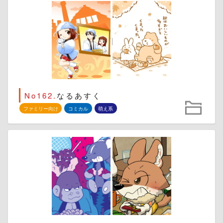
No162.
なるあすく
ファミリー向け
コミカル
萌え系